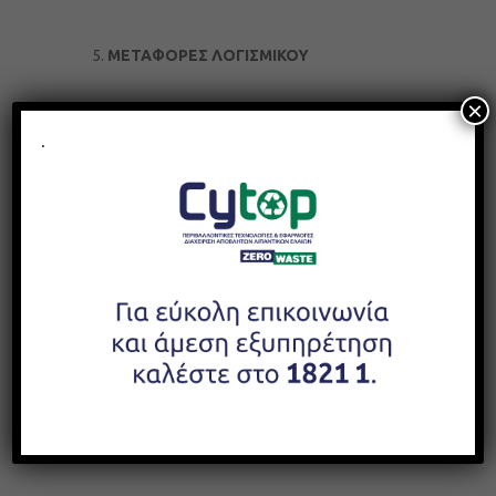
ΜΕΤΑΦΟΡΕΣ ΛΟΓΙΣΜΙΚΟΥ
×
H χρήση του λογισμικού που
«φορτώνεται» (download) από αυτήν την
.
ιστοσελίδα εναπόκειται αποκλειστικά
στην κρίση και αξιολόγηση των πιθανών
κινδύνων από τον χρήστη, ο οποίος θα
πρέπει να διασφαλίσει ότι τηρούνται οι
όροι, προϋποθέσεις και σημειώσεις
αδείας χρήσης του λογισμικού που
«φορτώνει» (download) από αυτή την
ιστοσελίδα στον προσωπικό του
υπολογιστή, καθώς και ότι το ως άνω
λογισμικό είναι συμβατό με τον
υπολογιστή και δεν περιέχει ιούς.
ΑΛΛΑΓΕΣ ΣΤΗΝ ΙΣΤΟΣΕΛΙΔΑ