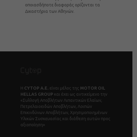
οποιασδήποτε διαφοράς ορίζονται τα
Δικαστήρια των Αθηνών.
Η
CYTOP Α.Ε.
είναι μέλος της
MOTOR OIL
HELLAS GROUP
και έχει ως αντικείμενο την
«Συλλογή Αποβλήτων Λιπαντικών Ελαίων,
Πετρελαιοειδών Αποβλήτων, Λοιπών
Επικινδύνων Αποβλήτων, Χρησιμοποιημένων
Υλικών Συσκευασίας και διάθεση αυτών προς
αξιοποίηση»