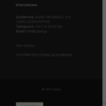
ΕΠΙΚΟΙΝΩΝΙΑ
Διεύθυνση:
ΛΕΩΦ. ΜΕΓΑΡΙΔΟΣ 124,
19300, ΑΣΠΡΟΠΥΡΓΟΣ
Τηλέφωνο:
+30 210 55 84 500
Email:
info@cytop.gr
Όροι χρήσης
ΠΟΛΙΤΙΚΗ ΠΡΟΣΤΑΣΙΑΣ ΔΕΔΟΜΕΝΩΝ
© 2017 Cytop
Cookie Settings